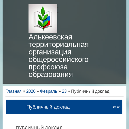
Алькеевская
территориальная
организация
общероссийского
профсоюза
образования
Главная
»
2026
»
Февраль
»
23
» Публичный доклад
Публичный доклад
19:19
ПУБЛИЧНЫЙ ДОКЛАД