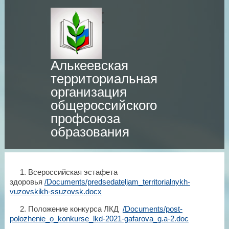
Алькеевская
территориальная
организация
общероссийского
профсоюза
образования
1. Всероссийская эстафета
здоровья
/Documents/predsedateljam_territorialnykh-
vuzovskikh-ssuzovsk.docx
2. Положение конкурса ЛКД
/Documents/post-
polozhenie_o_konkurse_lkd-2021-gafarova_g.a-2.doc