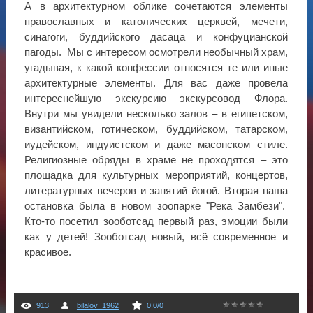
А в архитектурном облике сочетаются элементы
православных и католических церквей, мечети,
синагоги, буддийского дасаца и конфуцианской
пагоды. Мы с интересом осмотрели необычный храм,
угадывая, к какой конфессии относятся те или иные
архитектурные элементы. Для вас даже провела
интереснейшую экскурсию экскурсовод Флора.
Внутри мы увидели несколько залов – в египетском,
византийском, готическом, буддийском, татарском,
иудейском, индуистском и даже масонском стиле.
Религиозные обряды в храме не проходятся – это
площадка для культурных мероприятий, концертов,
литературных вечеров и занятий йогой. Вторая наша
остановка была в новом зоопарке "Река Замбези".
Кто-то посетил зооботсад первый раз, эмоции были
как у детей! Зооботсад новый, всё современное и
красивое.
913
bilalov_1962
0.0
/
0