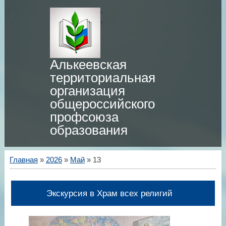
Алькеевская
территориальная
организация
общероссийского
профсоюза
образования
Главная
»
2026
»
Май
»
13
Экскурсия в Храм всех религий