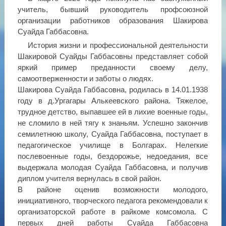
учитель, бывший руководитель профсоюзной
организации работников образования Шакирова
Суайда Габбасовна.
История жизни и профессиональной деятельности
Шакировой Суайды Габбасовны представляет собой
яркий пример преданности своему делу,
самоотверженности и заботы о людях.
Шакирова Суайда Габбасовна, родилась в 14.01.1938
году в д.Ургагары Алькеевского района. Тяжелое,
трудное детство, выпавшее ей в лихие военные годы,
не сломило в ней тягу к знаньям. Успешно закончив
семилетнюю школу, Суайда Габбасовна, поступает в
педагогическое училище в Болгарах. Нелегкие
послевоенные годы, бездорожье, недоедания, все
выдержала молодая Суайда Габбасовна, и получив
диплом учителя вернулась в свой район.
В районе оценив возможности молодого,
инициативного, творческого педагога рекомендовали к
организаторской работе в райкоме комсомола. С
первых дней работы Суайда Габбасовна