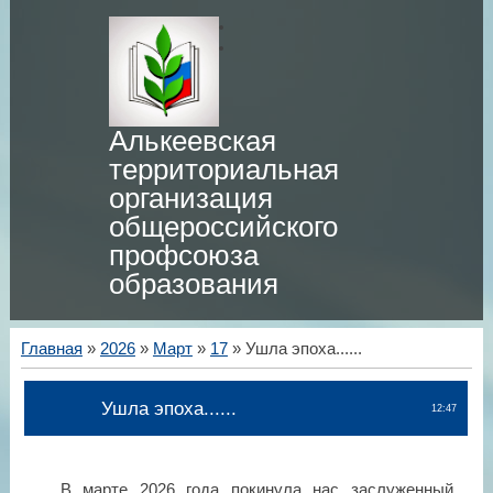
Алькеевская
территориальная
организация
общероссийского
профсоюза
образования
Главная
»
2026
»
Март
»
17
» Ушла эпоха......
Ушла эпоха......
12:47
В марте 2026 года покинула нас заслуженный