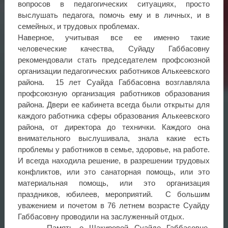
вопросов в педагогических ситуациях, просто
выслушать педагога, помочь ему и в личных, и в
семейных, и трудовых проблемах.
Наверное, учитывая все ее именно такие
человеческие качества, Суйаду Габбасовну
рекомендовали стать председателем профсоюзной
организации педагогических работников Алькеевского
района. 15 лет Суайда Габбасовна возглавляла
профсоюзную организация работников образования
района. Двери ее кабинета всегда были открыты для
каждого работника сферы образования Алькеевского
района, от директора до технички. Каждого она
внимательного выслушивала, знала какие есть
проблемы у работников в семье, здоровье, на работе.
И всегда находила решение, в разрешении трудовых
конфликтов, или это санаторная помощь, или это
материальная помощь, или это организация
праздников, юбилеев, мероприятий. С большим
уважением и почетом в 76 летнем возрасте Суайду
Габбасовну проводили на заслуженный отдых.
Память о Шакировой Суайде Габбасовне,