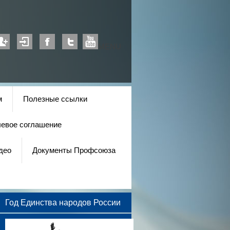
MENU
м
Полезные ссылки
левое соглашение
део
Документы Профсоюза
Год Единства народов России