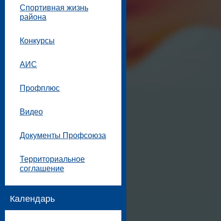
Спортивная жизнь
района
Конкурсы
АИС
Профплюс
Видео
Документы Профсоюза
Территориальное
соглашение
Календарь