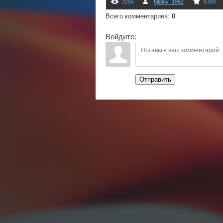
2255
bilalov_1962
0.0
/
0
Всего комментариев
:
0
Войдите:
Отправить