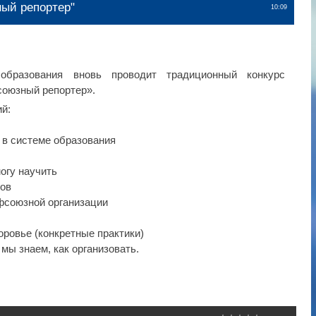
ый репортер"
10:09
бразования вновь проводит традиционный конкурс
союзный репортер».
ий:
 в системе образования
огу научить
гов
офсоюзной организации
оровье (конкретные практики)
 мы знаем, как организовать.