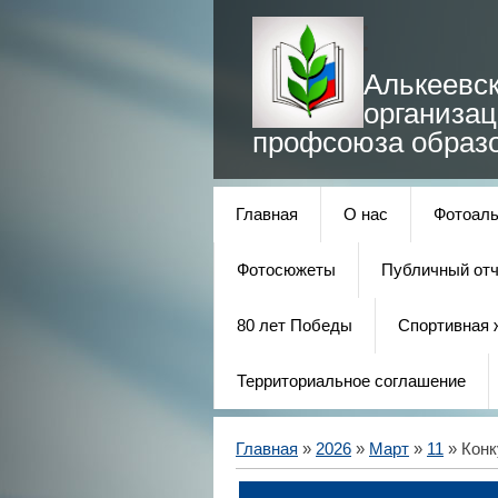
Алькеевс
организа
профсоюза образ
Главная
О нас
Фотоал
Фотосюжеты
Публичный отч
80 лет Победы
Спортивная 
Территориальное соглашение
Главная
»
2026
»
Март
»
11
» Конк