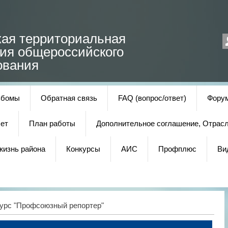
кая территориальная
ция общероссийского
ования
ьбомы
Обратная связь
FAQ (вопрос/ответ)
Фору
ет
План работы
Дополнительное соглашение, Отрас
жизнь района
Конкурсы
АИС
Профплюс
Ви
урс "Профсоюзный репортер"