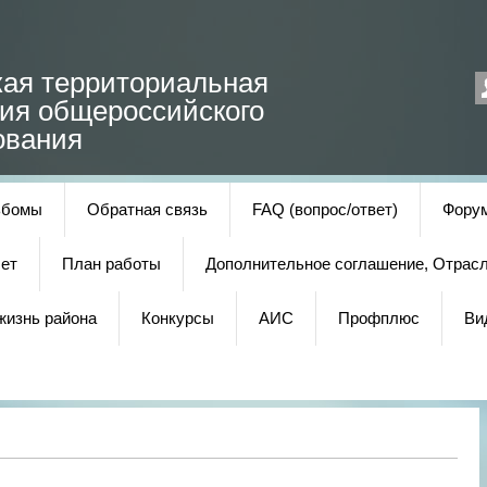
кая территориальная
ция общероссийского
ования
ьбомы
Обратная связь
FAQ (вопрос/ответ)
Фору
ет
План работы
Дополнительное соглашение, Отрас
жизнь района
Конкурсы
АИС
Профплюс
Ви