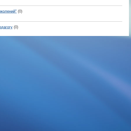
околений"
(0)
едагогу
(0)