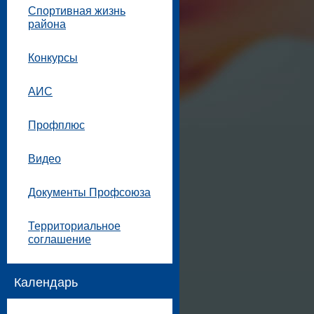
Спортивная жизнь
района
Конкурсы
АИС
Профплюс
Видео
Документы Профсоюза
Территориальное
соглашение
Календарь