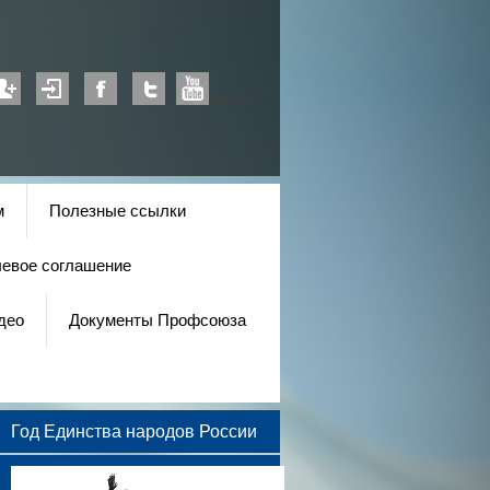
MENU
м
Полезные ссылки
левое соглашение
део
Документы Профсоюза
Год Единства народов России