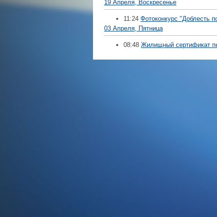
19 Апреля, Воскресенье
11:24
Фотоконкурс "Доблесть п
03 Апреля, Пятница
08:48
Жилищный сертификат п