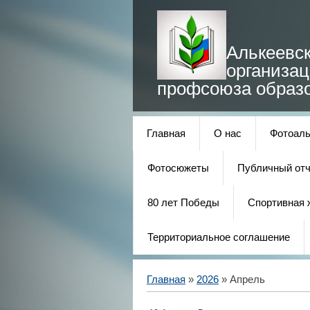
Алькеевс
организа
профсоюза образ
Главная
О нас
Фотоал
Фотосюжеты
Публичный отч
80 лет Победы
Спортивная 
Территориальное соглашение
Главная
»
2026
»
Апрель